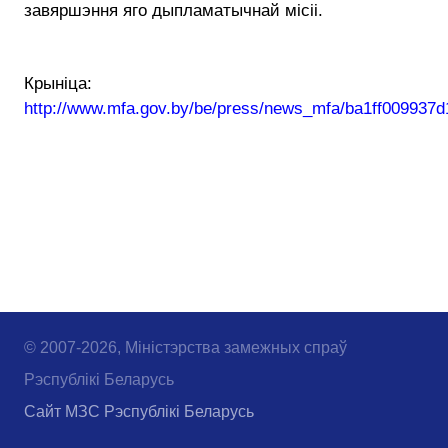
завяршэння яго дыпламатычнай місіі.
Крыніца:
http://www.mfa.gov.by/be/press/news_mfa/ba1ff009937d
© 2007-2026, Міністэрства замежных спраў
Рэспублікі Беларусь
Сайт МЗС Рэспублікі Беларусь