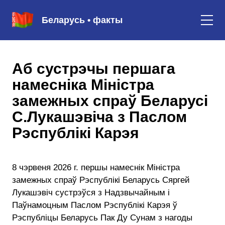
Беларусь • факты
Аб сустрэчы першага
намесніка Міністра
замежных спраў Беларусі
С.Лукашэвіча з Паслом
Рэспублікі Карэя
8 чэрвеня 2026 г. першы намеснік Міністра
замежных спраў Рэспублікі Беларусь Сяргей
Лукашэвіч сустрэўся з Надзвычайным і
Паўнамоцным Паслом Рэспублікі Карэя ў
Рэспубліцы Беларусь Пак Ду Сунам з нагоды