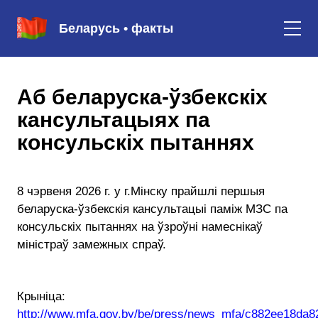
Беларусь • факты
Аб беларуска-ўзбекскіх
кансультацыях па
консульскіх пытаннях
8 чэрвеня 2026 г. у г.Мінску прайшлі першыя
беларуска-ўзбекскія кансультацыі паміж МЗС па
консульскіх пытаннях на ўзроўні намеснікаў
міністраў замежных спраў.
Крыніца:
http://www.mfa.gov.by/be/press/news_mfa/c882ee18da8