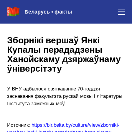
Беларусь • факты
Зборнікі вершаў Янкі
Купалы перададзены
Ханойскаму дзяржаўнаму
ўніверсітэту
У ВНУ адбылося святкаванне 70-годдзя
заснавання факультэта рускай мовы і літаратуры
Інстытута замежных моў.
Источник:
https://blr.belta.by/culture/view/zborniki-