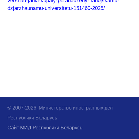
vershau-janki-kupaly-peradadzeny-hanojskamu-
dzjarzhaunamu-universitetu-151460-2025/
© 2007-2026, Министерство иностранных дел
Республики Беларусь
Сайт МИД Республики Беларусь