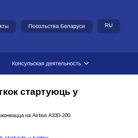
RU
кты
Посольства Беларуси
Консульская деятельность
гкок стартуюць у
ыконвацца на Airbus A330-200.
k-startujuts-u-kantsy-