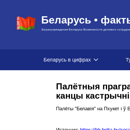
Беларусь • факт
Загранучреждения Беларуси Возможности делового сотрудни
Беларусь в цифрах
Т
Палётныя праграм
канцы кастрычні
Палёты "Белавія" на Пхукет і ў 
Источник:
https://blr.belta.by/s