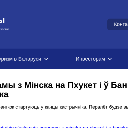
ы
Конта
чества
уризм в Беларуси
Инвесторам
ы з Мінска на Пхукет і ў Бан
ка
Бангкок стартуюць у канцы кастрычніка. Пералёт будзе в
ociety/view/paletnyja-pragramy-z-minska-na-phuket-i-u-bangko