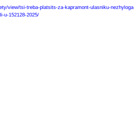
ociety/view/tsi-treba-platsits-za-kapramont-ulasniku-nezhylo
i-u-152128-2025/