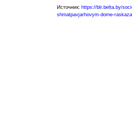
Источник:
https://blr.belta.by/s
shmatpavjarhovym-dome-raskazal