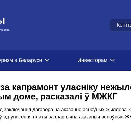
ы
Конта
чества
уризм в Беларуси
Инвесторам
ь за капрамонт уласніку нежы
м доме, расказалі ў МЖКГ
 ад заключэння дагавора на аказанне асноўных жыллёва-
ў ад унясення платы за фактычна аказаныя асноўныя 