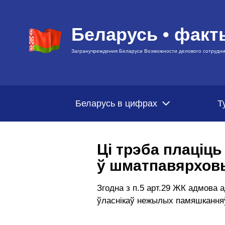
Беларусь • факт
Загранучреждения Беларуси Возможности делового сотрудни
Беларусь в цифрах
Т
Ці трэба плаціц
ў шматпавярховы
Згодна з п.5 арт.29 ЖК адмова
ўласнікаў нежылых памяшкання