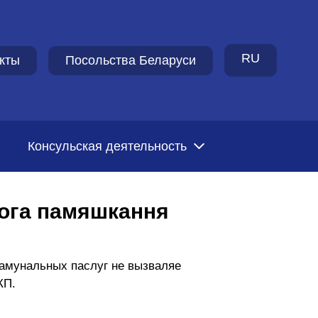
RU
кты
Посольства Беларуси
Консульская деятельность
лога памяшкання
камунальных паслуг не вызваляе
ЖКП.