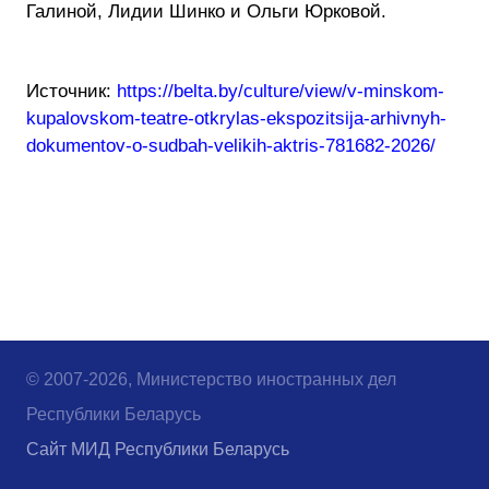
Галиной, Лидии Шинко и Ольги Юрковой.
Источник:
https://belta.by/culture/view/v-minskom-
kupalovskom-teatre-otkrylas-ekspozitsija-arhivnyh-
dokumentov-o-sudbah-velikih-aktris-781682-2026/
© 2007-2026, Министерство иностранных дел
Республики Беларусь
Сайт МИД Республики Беларусь