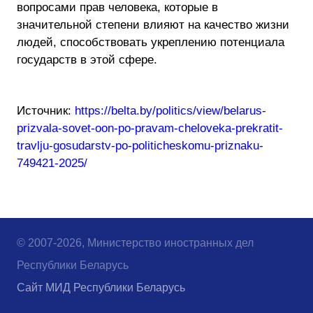
вопросами прав человека, которые в
значительной степени влияют на качество жизни
людей, способствовать укреплению потенциала
государств в этой сфере.
Источник:
https://belta.by/politics/view/belarus-
prizvala-sovet-oon-po-pravam-cheloveka-prekratit-
travlju-gosudarstv-po-politicheskomu-priznaku-
749421-2025/
© 2007-2026, Министерство иностранных дел
Республики Беларусь
Сайт МИД Республики Беларусь