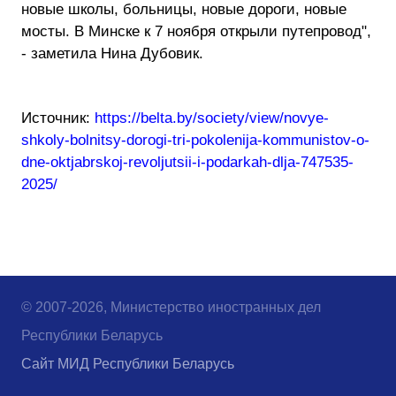
новые школы, больницы, новые дороги, новые
мосты. В Минске к 7 ноября открыли путепровод",
- заметила Нина Дубовик.
Источник:
https://belta.by/society/view/novye-
shkoly-bolnitsy-dorogi-tri-pokolenija-kommunistov-o-
dne-oktjabrskoj-revoljutsii-i-podarkah-dlja-747535-
2025/
© 2007-2026, Министерство иностранных дел
Республики Беларусь
Сайт МИД Республики Беларусь