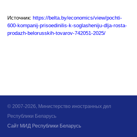
Источник:
https://belta.by/economics/view/pochti-
600-kompanij-prisoedinilis-k-soglasheniju-dlja-rosta-
prodazh-belorusskih-tovarov-742051-2025/
© 2007-2026, Министерство иностранных дел
Республики Беларусь
Сайт МИД Республики Беларусь