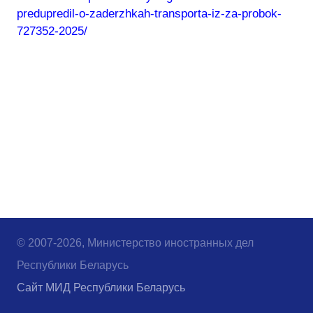
predupredil-o-zaderzhkah-transporta-iz-za-probok-
727352-2025/
© 2007-2026, Министерство иностранных дел
Республики Беларусь
Сайт МИД Республики Беларусь