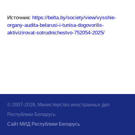
Источник:
https://belta.by/society/view/vysshie-
organy-audita-belarusi-i-tunisa-dogovorilis-
aktivizirovat-sotrudnichestvo-752054-2025/
© 2007-2026, Министерство иностранных дел
Республики Беларусь
Сайт МИД Республики Беларусь