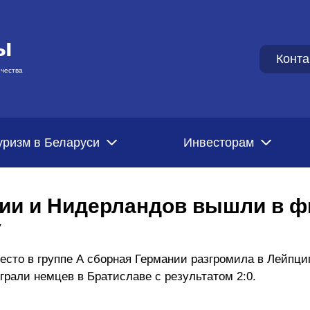
ы
Конта
чества
уризм в Беларуси
Инвесторам
ии и Нидерландов вышли в ф
у
сто в группе А сборная Германии разгромила в Лейпци
ыграли немцев в Братиславе с результатом 2:0.