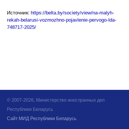
Источник:
https://belta.by/society/view/na-malyh-
rekah-belarusi-vozmozhno-pojavlenie-pervogo-lda-
748717-2025/
© 2007-2026, Министерство иностранных дел
Республики Беларусь
Сайт МИД Республики Беларусь