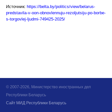
Источник:
https://belta.by/politics/view/belarus-
predstavila-v-oon-obnovlennuju-rezoljutsiju-po-borbe-
s-torgovlej-ljudmi-749425-2025/
© 2007-2026, Министерство иностранных дел
Республики Беларусь
Сайт МИД Республики Беларусь