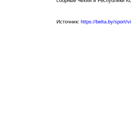
сборные Чехии и Республики Ко
Источник:
https://belta.by/sport/