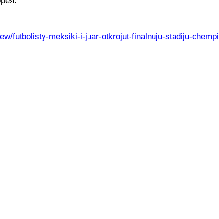
рея.
view/futbolisty-meksiki-i-juar-otkrojut-finalnuju-stadiju-che