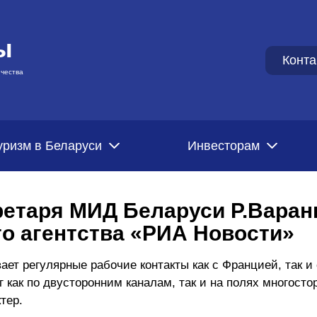
ы
Конта
чества
уризм в Беларуси
Инвесторам
ретаря МИД Беларуси Р.Варан
о агентства «РИА Новости»
ает регулярные рабочие контакты как с Францией, так 
г как по двусторонним каналам, так и на полях многост
тер.