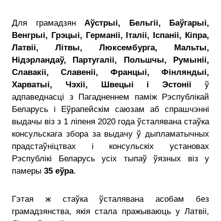
Для грамадзян
Аўстрыі, Бельгіі, Баўгарыі,
Венгрыі, Грэцыі, Германіі, Італіі, Іспаніі, Кіпра,
Латвіі, Літвы, Люксембурга, Мальты,
Нідэрландаў, Партугаліі, Польшчы, Румыніі,
Славакіі, Славеніі, Францыі, Фінляндыі,
Харватыі, Чэхіі, Швецыі і Эстоніі
ў
адпаведнасці з Пагадненнем паміж Рэспублікай
Беларусь і Еўрапейскім саюзам аб спрашчэнні
выдачы віз з 1 ліпеня 2020 года ўсталявана стаўка
консульскага збора за выдачу ў дыпламатычных
прадстаўніцтвах і консульскіх установах
Рэспублікі Беларусь усіх тыпаў ўязных віз у
памеры
35 еўра
.
Гэтая ж стаўка ўсталявана асобам без
грамадзянства, якія стала пражываюць у Латвіі,