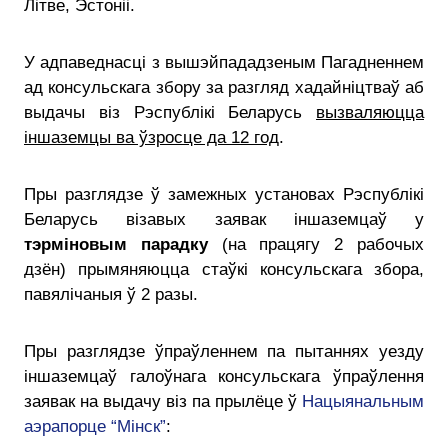
Літве, Эстоніі.
У адпаведнасці з вышэйпададзеным Пагадненнем
ад консульскага збору за разгляд хадайніцтваў аб
выдачы віз Рэспублікі Беларусь
вызваляюцца
іншаземцы ва ўзросце да 12 год
.
Пры разглядзе ў замежных установах Рэспублікі
Беларусь візавых заявак іншаземцаў у
тэрміновым парадку
(на працягу 2 рабочых
дзён) прымяняюцца стаўкі консульскага збора,
павялічаныя ў 2 разы.
Пры разглядзе ўпраўленнем па пытаннях уезду
іншаземцаў галоўнага консульскага ўпраўлення
заявак на выдачу віз па прылёце ў
Нацыянальным
аэрапорце “Мінск”
: