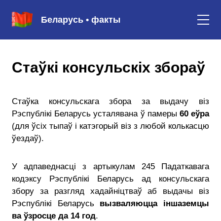
Беларусь • факты
Cтаўкі консульскіх збораў
Стаўка консульскага збора за выдачу віз
Рэспублікі Беларусь усталявана ў памеры
60 еўра
(для ўсіх тыпаў і катэгорый віз з любой колькасцю
ўездаў).
У адпаведнасці з артыкулам 245 Падаткавага
кодэксу Рэспублікі Беларусь ад консульскага
збору за разгляд хадайніцтваў аб выдачы віз
Рэспублікі Беларусь
вызваляюцца іншаземцы
ва ўзросце да 14 год
.