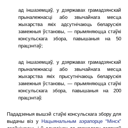
ад іншаземцаў, у дзяржавах грамадзянскай
прыналежнасці або звычайнага месца
жыхарства якіх адсутнічаюць беларускія
замежныя ўстановы, — прымяняюцца стаўкі
консульскага збора, павышаныя на 50
працэнтаў;
ад іншаземцаў, у дзяржавах грамадзянскай
прыналежнасці або звычайнага месца
жыхарства якіх прысутнічаюць беларускія
замежныя ўстановы, — прымяняюцца стаўкі
консульскага збора, павышаныя на 200
працэнтаў.
Пададзеныя вышэй стаўкі консульскага збору для
выдачы віз у
Нацыянальным аэрапорце “Мінск”