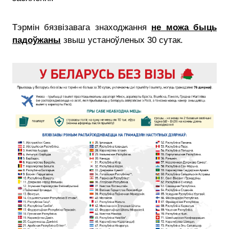
Тэрмін бязвізавага знаходжання
не можа быць
падоўжаны
звыш устаноўленых 30 сутак.