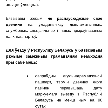
ажыццяўляецца).
Бязвізавы рэжым
не распаўсюджвае сваё
дзеянне
на ўладальнікаў дыпламатычных,
службовых, спецыяльных і іншых прыраўнаваных
да іх пашпартоў.
Для ўезду ў Рэспубліку Беларусь у бязвізавым
рэжыме замежным грамадзянам неабходна
пры сабе мець:
сапраўдны агульнаграмадзянскі
пашпарт, тэрмін дзеяння якога
павінен перавышаць дату
мяркуемага выезду з Рэспублікі
Беларусь не менш чым на 90
сутак;