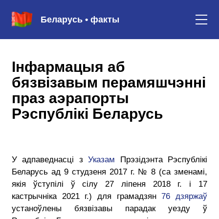
Беларусь • факты
Інфармацыя аб
бязвізавым перамяшчэнні
праз аэрапорты
Рэспублікі Беларусь
У адпаведнасці з
Указам
Прэзідэнта Рэспублікі
Беларусь ад 9 студзеня 2017 г. № 8 (са зменамі,
якія ўступілі ў сілу 27 ліпеня 2018 г. і 17
кастрычніка 2021 г.) для грамадзян
76 дзяржаў
устаноўлены бязвізавы парадак уезду ў