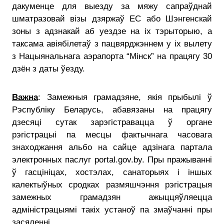
дакуменце для выезду за мяжу сапраўднай
шматразовай візы дзяржаў ЕС або Шэнгенскай
зоны з адзнакай аб уездзе на іх тэрыторыю, а
таксама авіябілетаў з пацвярджэннем у іх вылету
з Нацыянальнага аэрапорта “Мінск” на працягу 30
дзён з даты ўезду.
Важна
: Замежныя грамадзяне, якiя прыбылi ў
Рэспублiку Беларусь, абавязаны на працягу
дзесяці сутак зарэгістравацца ў органе
рэгістрацыі па месцы фактычнага часовага
знаходжання альбо на сайце адзінага партала
электронных паслуг portal.gov.by. Пры пражыванні
ў гасцініцах, хостэлах, санаторыях і іншых
калектыўных сродках размяшчэння рэгістрацыя
замежных грамадзян ажыццяўляецца
адміністрацыямі такіх устаноў па змаўчанні пры
засяленні.