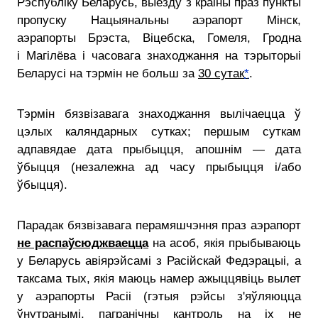
Рэспубліку Беларусь, выезду з краіны праз пункты
пропуску Нацыянальны аэрапорт Мінск,
аэрапорты Брэста, Віцебска, Гомеля, Гродна
і Магілёва і часовага знаходжання на тэрыторыі
Беларусі на тэрмін не больш за
30 сутак
*
.
Тэрмін бязвізавага знаходжання вылічаецца ў
цэлых каляндарных сутках; першым суткам
адпавядае дата прыбыцця, апошнім — дата
ўбыцця (незалежна ад часу прыбыцця і/або
ўбыцця).
Парадак бязвізавага перамяшчэння праз аэрапорт
не распаўсюджваецца
на асоб, якія прыбываюць
у Беларусь авіярэйсамі з Расійскай Федэрацыі, а
таксама тых, якія маюць намер ажыццявіць вылет
у аэрапорты Расіі (гэтыя рэйсы з'яўляюцца
ўнутранымі, пагранічны кантроль на іх не