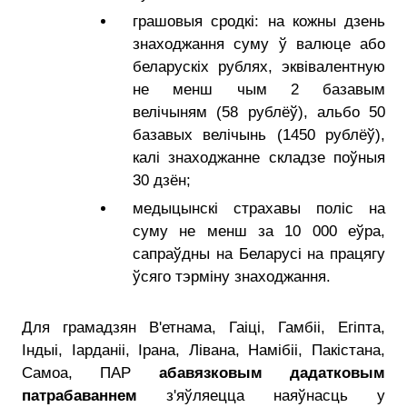
грашовыя сродкі: на кожны дзень
знаходжання суму ў валюце або
беларускіх рублях, эквівалентную
не менш чым 2 базавым
велічыням (58 рублёў), альбо 50
базавых велічынь (1450 рублёў),
калі знаходжанне складзе поўныя
30 дзён;
медыцынскі страхавы поліс на
суму не менш за 10 000 еўра,
сапраўдны на Беларусі на працягу
ўсяго тэрміну знаходжання.
Для грамадзян В'етнама, Гаіці, Гамбіі, Егіпта,
Індыі, Іарданіі, Ірана, Лівана, Намібіі, Пакістана,
Самоа, ПАР
абавязковым дадатковым
патрабаваннем
з'яўляецца наяўнасць у