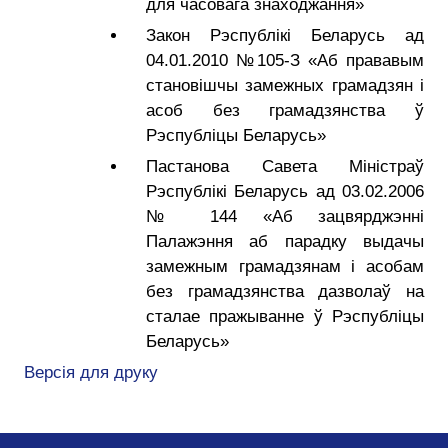
для часовага знаходжання»
Закон Рэспублікі Беларусь ад
04.01.2010 №105-З «Аб прававым
становішчы замежных грамадзян і
асоб без грамадзянства ў
Рэспубліцы Беларусь»
Пастанова Савета Міністраў
Рэспублікі Беларусь ад 03.02.2006
№ 144 «Аб зацвярджэнні
Палажэння аб парадку выдачы
замежным грамадзянам і асобам
без грамадзянства дазволаў на
сталае пражыванне ў Рэспубліцы
Беларусь»
Версія для друку