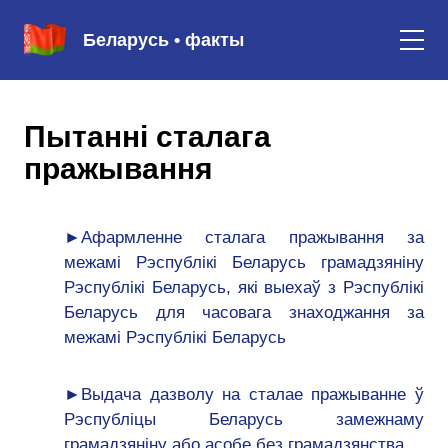
Беларусь • факты
Пытанні сталага
пражывання
►Афармленне сталага пражывання за
межамі Рэспублікі Беларусь грамадзяніну
Рэспублікі Беларусь, які выехаў з Рэспублікі
Беларусь для часовага знаходжання за
межамі Рэспублікі Беларусь
►Выдача дазволу на сталае пражыванне ў
Рэспубліцы Беларусь замежнаму
грамадзяніну або асобе без грамадзянства