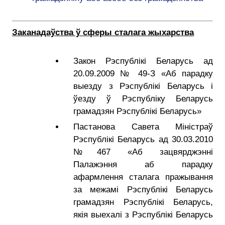
Заканадаўства ў сферы сталага жыхарства
Закон Рэспублікі Беларусь ад
20.09.2009 № 49-З «Аб парадку
выезду з Рэспублікі Беларусь і
ўезду ў Рэспубліку Беларусь
грамадзян Рэспублікі Беларусь»
Пастанова Савета Міністраў
Рэспублікі Беларусь ад 30.03.2010
№467 «Аб зацвярджэнні
Палажэння аб парадку
афармлення сталага пражывання
за межамі Рэспублікі Беларусь
грамадзян Рэспублікі Беларусь,
якія выехалі з Рэспублікі Беларусь