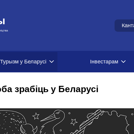
ы
Кант
ніцтва
Турызм у Беларусі
Iнвестарам
эба зрабіць у Беларусі