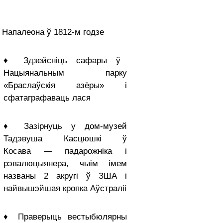
 Напалеона ў 1812-м годзе
♦ Здзейсніць сафары ў
Нацыянальным парку
«Браслаўскія азёры» і
сфатаграфаваць лася
♦ Зазірнуць у дом-музей
Тадэвуша Касцюшкі ў
Косава — падарожніка і
рэвалюцыянера, чыім імем
названы 2 акругі ў ЗША і
найвышэйшая кропка Аўстраліі
♦ Праверыць вестыбюлярны