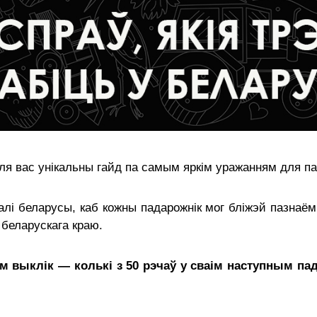
я вас унікальны гайд па самым яркім уражанням для па
лі беларусы, каб кожны падарожнік мог бліжэй пазнаёмі
 беларускага краю.
м выклік — колькі з 50 рэчаў у сваім наступным па