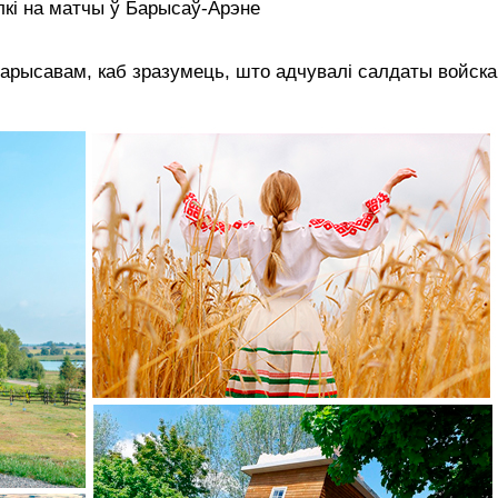
кі на матчы ў Барысаў-Арэне
Барысавам, каб зразумець, што адчувалі салдаты войска