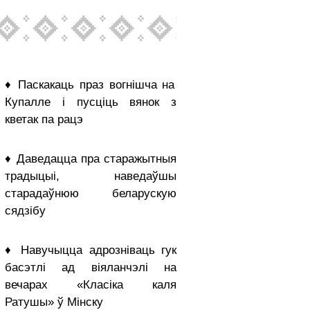
♦ Паскакаць праз вогнішча на
Купалле і пусціць вянок з
кветак па рацэ
♦ Даведацца пра старажытныя
традыцыі, наведаўшы
старадаўнюю беларускую
сядзібу
♦ Навучыцца адрозніваць гук
басэтлі ад віяланчэлі на
вечарах «Класіка каля
Ратушы» ў Мінску