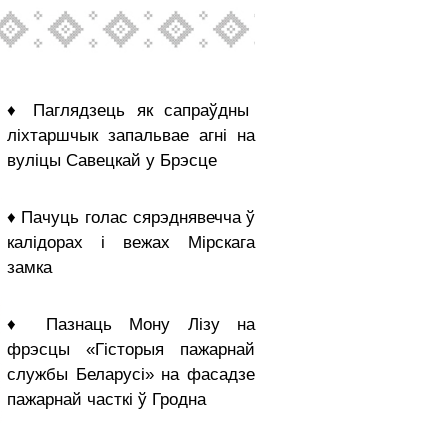
♦ Паглядзець як сапраўдны
ліхтаршчык запальвае агні на
вуліцы Савецкай у Брэсце
♦ Пачуць голас сярэднявечча ў
калідорах і вежах Мірскага
замка
♦ Пазнаць Мону Лізу на
фрэсцы «Гісторыя пажарнай
службы Беларусі» на фасадзе
пажарнай часткі ў Гродна