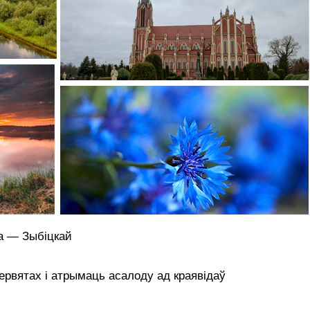
а — Зыбіцкай
ервятах і атрымаць асалоду ад краявідаў