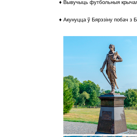
♦ Вывучыць футбольныя крычал
♦ Акунуцца ў Бярэзіну побач з 