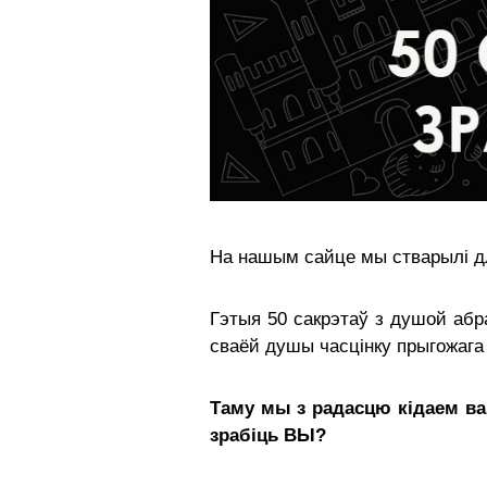
На нашым сайце мы стварылі дл
Гэтыя 50 сакрэтаў з душой абра
сваёй душы часцінку прыгожага
Таму мы з радасцю кідаем ва
зрабіць ВЫ?