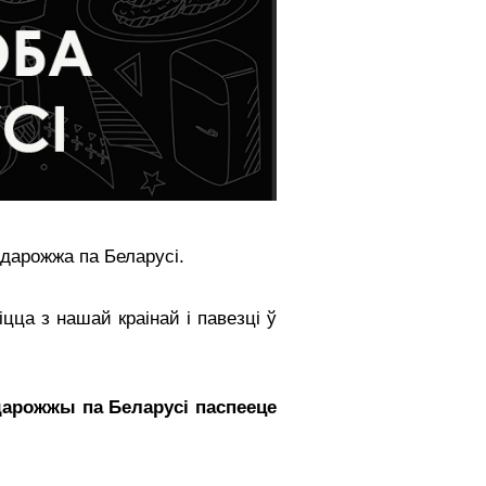
дарожжа па Беларусі.
цца з нашай краінай і павезці ў
дарожжы па Беларусі паспееце