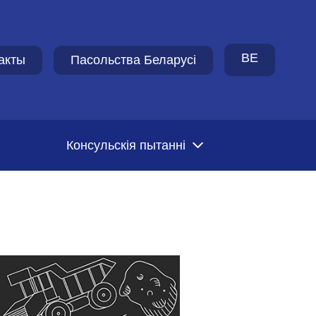
BE
акты
Пасольства Беларусi
Консульскія пытанні