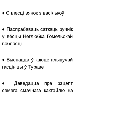
♦ Сплесці вянок з васількоў
♦ Паспрабаваць саткаць ручнік
у вёсцы Неглюбка Гомельскай
вобласці
♦ Выспацца ў каюце плывучай
гасцініцы ў Тураве
♦ Даведацца пра рэцэпт
самага смачнага кактэйлю на