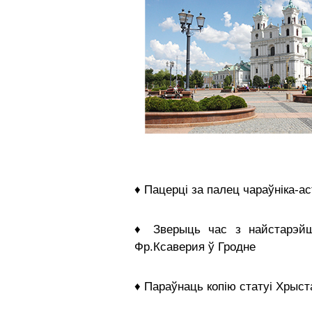
♦ Пацерці за палец чараўніка-ас
♦ Зверыць час з найстарэйш
Фр.Ксаверия ў Гродне
♦ Параўнаць копію статуі Хрыст