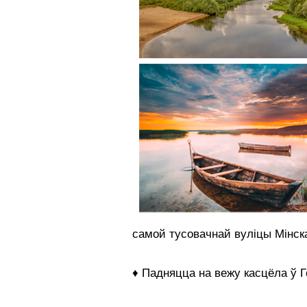
самой тусовачнай вуліцы Мінск
♦ Падняцца на вежу касцёла ў Г