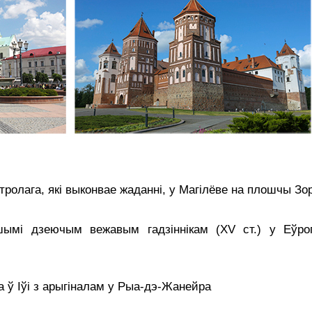
тролага, які выконвае жаданні, у Магілёве на плошчы Зо
ымі дзеючым вежавым гадзіннiкам (XV ст.) у Еўро
а ў Іўі з арыгіналам у Рыа-дэ-Жанейра