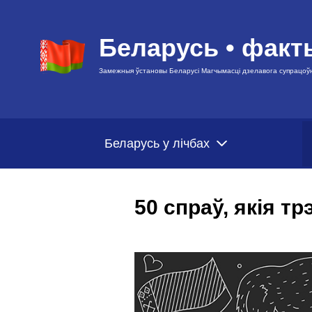
Беларусь • факт
Замежныя ўстановы Беларусі Магчымасці дзелавога супрацоў
Беларусь у лічбах
50 спраў, якія тр