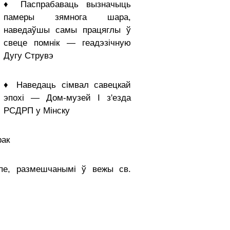
♦ Паспрабаваць вызначыць
памеры зямнога шара,
наведаўшы самы працяглы ў
свеце помнік — геадэзічную
Дугу Струвэ
♦ Наведаць сімвал савецкай
эпохі — Дом-музей I з'езда
РСДРП у Мінску
рак
пе, размешчанымі ў вежы св.