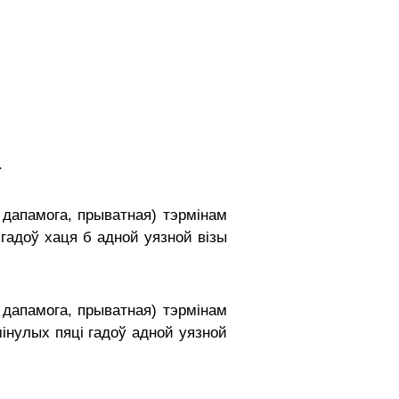
.
я дапамога, прыватная) тэрмінам
гадоў хаця б адной уязной візы
я дапамога, прыватная) тэрмінам
інулых пяці гадоў адной уязной