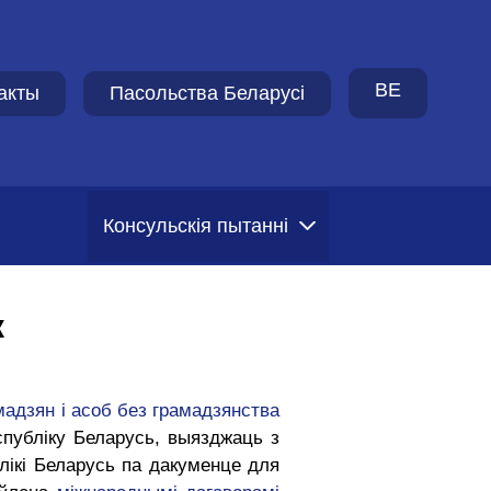
BE
акты
Пасольства Беларусi
Консульскія пытанні
к
адзян і асоб без грамадзянства
публіку Беларусь, выязджаць з
лікі Беларусь па дакуменце для