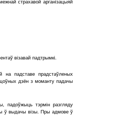
амежнай страхавой арганізацыяй
ентаў візавай падтрымкі.
й на падставе прадстаўленых
рацоўных дзён з моманту падачы
зы, падоўжыць тэрмін разгляду
ы ў выдачы візы.
Пры адмове ў