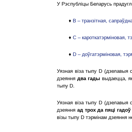
У Рэспубліцы Бела
русь прадуг
♦
B – транзітная, сапраўдн
♦
C – кароткатэрміновая, т
♦
D – доўгатэрміновая, тэр
Уязная віза тыпу D (дзелавыя с
дзеяння
два гады
выдаецца, як
тыпу D.
Уязная віза тыпу D (дзелавыя с
дзеяння
ад трох да пяці гадоў
візы тыпу D тэрмінам дзеяння н