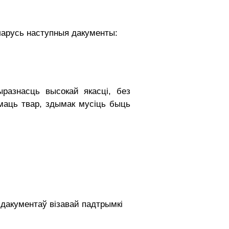
ларусь наступныя дакументы:
разнасць высокай якасці, без
ймаць твар, здымак мусіць быць
дакументаў візавай падтрымкі