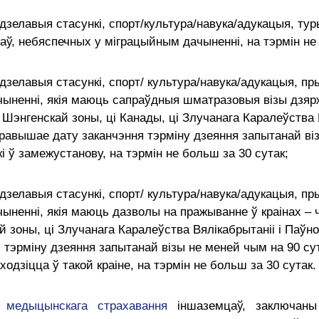
(дзелавыя стасункі, спорт/культура/навука/адукацыя, ту
ў, небяспечных у міграцыйным дачыненні, на тэрмін не 
(дзелавыя стасункі, спорт/ культура/навука/адукацыя, п
ыненні, якія маюць сапраўдныя шматразовыя візы дзяр
ў Шэнгенскай зоны, ці Канады, ці Злучанага Каралеўства 
перавышае дату заканчэння тэрміну дзеяння запытанай ві
і ў замежустанову, на тэрмін не больш за 30 сутак;
(дзелавыя стасункі, спорт/ культура/навука/адукацыя, п
ненні, якія маюць дазволы на пражыванне ў краінах – 
й зоны, ці Злучанага Каралеўства Вялікабрытаніі і Паўн
 тэрміну дзеяння запытанай візы не меней чым на 90 сут
ходзіцца ў такой краіне, на тэрмін не больш за 30 сутак.
а медыцынскага страхавання
іншаземцаў, заключаны