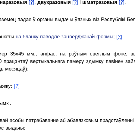
наразовыя
[?]
,
двухразовыя
[?]
і
шматразовыя
[?]
.
аземец падае ў органы выдачы ўязных віз Рэспублікі Бе
 анкеты
на бланку паводле зацверджанай формы
;
[?]
мер 35х45 мм., анфас, на роўным светлым фоне, вы
80 працэнтаў вертыкальнага памеру здымку павінен за
ць месяцаў);
мяжу;
[?]
ымкі
.
вай асобы патрабаванне аб абавязковым прадстаўленні 
ас выдачы: