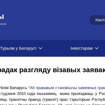
ы
Кант
ніцтва
Турызм у Беларусі
Iнвестарам
радак разгляду візавых заява
блікі Беларусь “
Аб прававым становішчы замежных грам
студзеня 2010 года іншаземец можа прыязджаць у Рэс
ляць транзітны праезд (транзіт) праз тэрыторыю Рэспуб