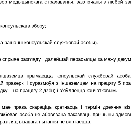
гавор медыцынскага страхавання, заключаны з любой з
консульскага збору;
па рашэнні консульскай службовай асобы).
е спрыяе разгляду і далейшай перасылцы за мяжу дакум
іншаземца прымаецца консульскай службовай асоба
ай праверкі і суразмоўя з іншаземцам на працягу 5 п
дку – на працягу 2 дзён) і з’яўляецца канчатковым.
мае права скараціць кратнасць і тэрмін дзеяння ві
лужбовая асоба не абавязана паказваць прычыны адмов
 разгляд візавага пытання не вяртаецца.