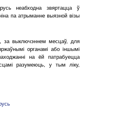
арусь неабходна звяртацца ў
ніна па атрыманне выязной візы
, за выключэннем месцаў, для
яржаўнымі органамі або іншымі
знаходжанні на ёй патрабуецца
сцамі разумеюць, у тым ліку,
русь