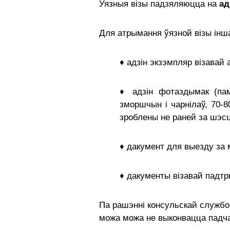
Уязныя візы падзяляюцца на
ад
Для атрымання ўязной візы інш
♦ адзін экзэмпляр візавай
♦
адзін фотаздымак (па
зморшчын і чарнілаў, 70-
зроблены не раней за шэс
♦ дакумент для выезду за 
♦ дакументы візавай падтр
Па рашэнні консульcкай службо
можа можа не выконвацца падч