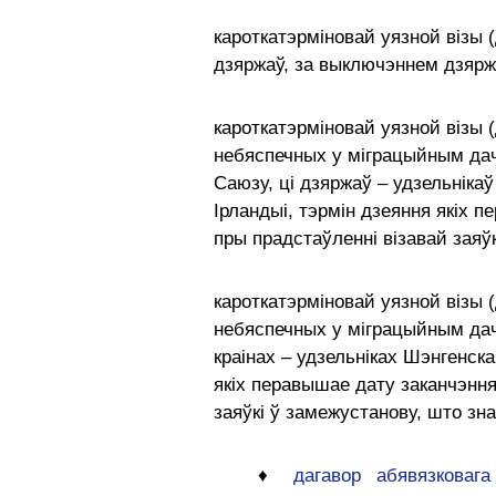
кароткатэрміновай уязной візы 
дзяржаў, за выключэннем дзяржа
кароткатэрміновай уязной візы 
небяспечных у міграцыйным дач
Саюзу, ці дзяржаў – удзельніка
Ірландыі, тэрмін дзеяння якіх 
пры прадстаўленні візавай заяўк
кароткатэрміновай уязной візы 
небяспечных у міграцыйным дачы
краінах – удзельніках Шэнгенска
якіх перавышае дату заканчэння
заяўкі ў замежустанову, што зна
♦
дагавор абявязковаг