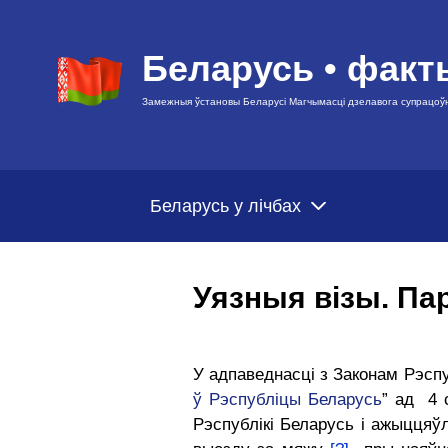
Беларусь • факт
Замежныя ўстановы Беларусі Магчымасці дзелавога супрацоў
Беларусь у лічбах
Уязныя візы. Па
У адпаведнасці з Законам Рэспу
ў Рэспубліцы Беларусь
” ад 4 
Рэспублікі Беларусь і ажыццяў