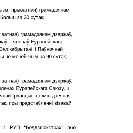
рызм, прыватная) грамадзянам
больш за 30 сутак;
рыватная) грамадзянам дзяржаў,
жаў – членаў Еўрапейскага
Вялікабрытаніі і Паўночнай
зы не меней чым на 90 сутак,
рыватная) грамадзянам дзяржаў,
членах Еўрапейскага Саюзу, ці
очнай Ірландыі, тэрмін дзеяння
ак, пры прадстаўленні візавай
 з РУП “Белдзяржстрах” або