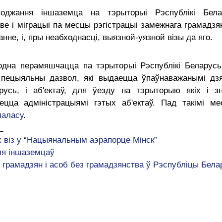
оджання іншаземца на тэрыторыі Рэспублікі Бел
ве і міграцыі па месцы рэгістрацыі замежнага грамадзя
нне, і, пры неабходнасці, выязной-уязной візы да яго.
дна перамяшчацца па тэрыторыі Рэспублікі Беларусь
спецыяльны дазвол, які выдаецца ўпаўнаважанымі дз
арусь, і аб'ектаў, для ўезду на тэрыторыю якіх і 
ецца адміністрацыямі гэтых аб'ектаў. Пад такімі ме
паласу
.
_
 віз у
“
Нацыянальным аэрапорце Мінск
”
для іншаземцаў
грамадзян і асоб без грамадзянства ў Рэспубліцы Бела