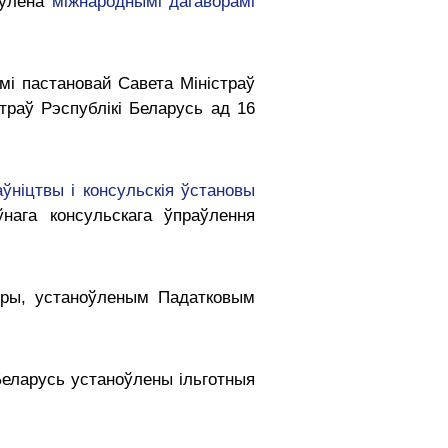
оўлена
міжнароднымі дагаворамі
мі пастановай Савета Міністраў
траў Рэспублікі Беларусь ад 16
ніцтвы і консульскія ўстановы
нага консульскага ўпраўлення
ры, устаноўленым Падатковым
Беларусь устаноўлены ільготныя