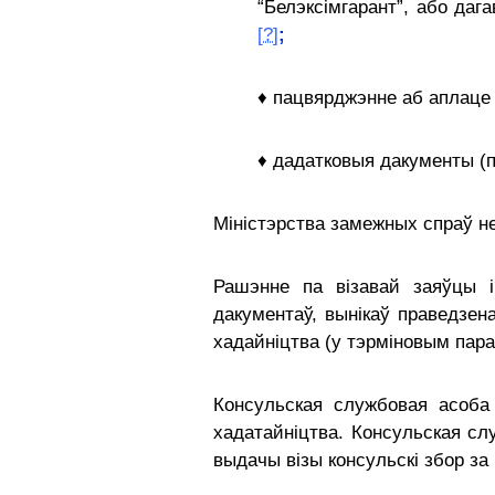
“Белэксімгарант”, або да
[?]
;
♦ пацвярджэнне аб аплаце 
♦ дадатковыя дакументы (
Міністэрства замежных спраў н
Рашэнне па візавай заяўцы 
дакументаў, вынікаў праведзен
хадайніцтва (у тэрміновым пара
Консульская службовая асоба 
хадатайніцтва. Консульская с
выдачы візы консульскі збор за