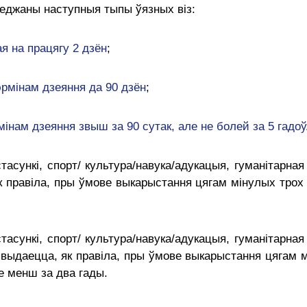
леджаны наступныя тыпы ўязных віз:
ая на працягу 2 дзён
;
эрмінам дзеяння да 90 дзён
;
мінам дзеяння звыш за 90 сутак, але не болей за 5 гадоў
тасункі, спорт/ культура/навука/адукацыя, гуманітарна
 правіла, пры ўмове выкарыстання цягам мінулых трох 
тасункі, спорт/ культура/навука/адукацыя, гуманітарна
выдаецца, як правіла, пры ўмове выкарыстання цягам м
е менш за два гады.