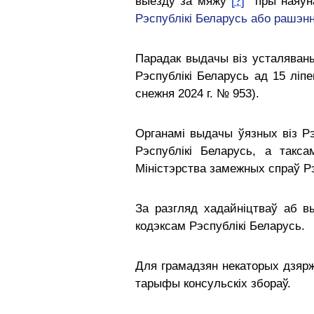
выезду за мяжу
[?]
пры наяўнас
Рэспублікі Беларусь або рашэнн
Парадак выдачы віз усталяваны
Рэспублікі Беларусь ад 15 ліп
снежня 2024 г. № 953).
Органамі выдачы ўязных віз Р
Рэспублікі Беларусь, а такс
Міністэрства замежных спраў Р
За разгляд хадайніцтваў аб 
кодэксам Рэспублікі Беларусь.
Для грамадзян некаторых дзярж
тарыфы консульскіх збораў.