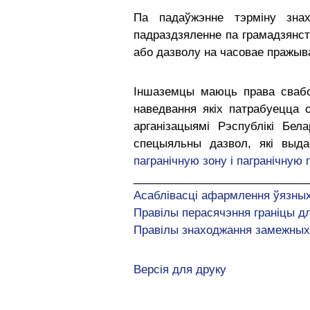
Па падаўжэнне тэрміну знах
падраздзяленне па грамадзянст
або дазволу на часовае пражыва
Іншаземцы маюць права свабо
наведвання якіх патрабуецца 
арганізацыямі Рэспублікі Бел
спецыяльны дазвол, які выда
пагранічную зону і пагранічную 
____________________________
Асаблівасці афармлення ўязных
Правілы перасячэння граніцы 
Правілы знаходжання замежных 
Версія для друку