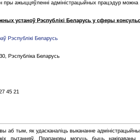
зян пры ажыццяўленні адміністрацыйных працэдур можна
ных устаноў Рэспублікі Беларусь у сферы консульс
раў Рэспублікі Беларусь
030, Рэспубліка Беларусь
27 45 21
вы аб тым, як удасканаліць выкананне адміністрацыйных
кіх пытанняў. Прапановы могуць быць накіраваны