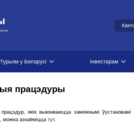
ы
Кант
ніцтва
Турызм у Беларусі
Iнвестарам
ыя працэдуры
 працэдур, якія выконваюцца замежнымі ўустановамі 
ы, можна азнаёміцца
тут.