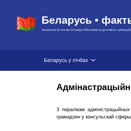
Беларусь • факт
Замежныя ўстановы Беларусі Магчымасці дзелавога супрацоў
Беларусь у лічбах
Адмінастрацыйн
З пералікам адміністрацыйных
грамадзян у консульскай сфер