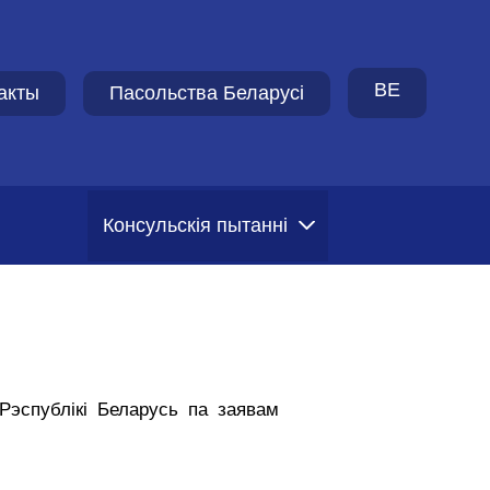
BE
акты
Пасольства Беларусi
Консульскія пытанні
Рэспублікі Беларусь па заявам