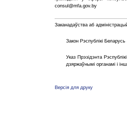
consul@mfa.gov.by
Заканадаўства аб адміністрац
Закон Рэспублікі Беларусь
Указ Прэзідэнта Рэспублі
дзяржаўнымі органамі і ін
Версія для друку