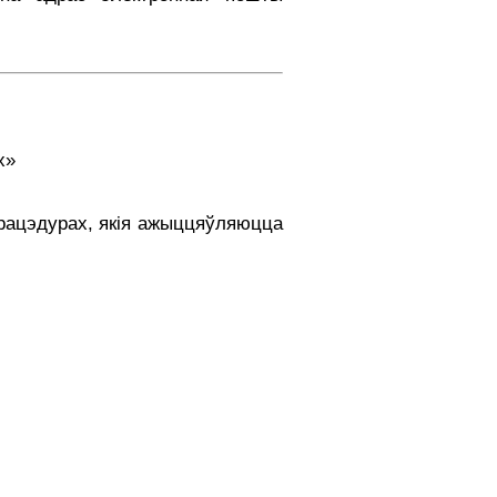
х»
працэдурах, якія ажыццяўляюцца