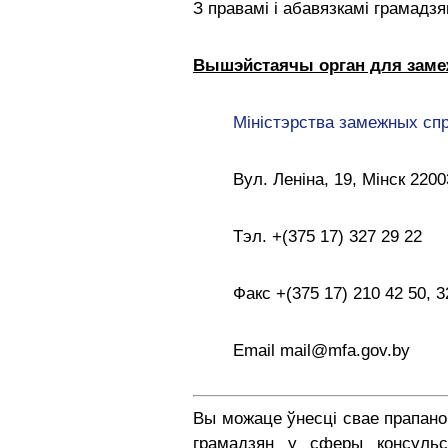
З правамі і абавязкамі грамад
Вышэйстаячы орган для замеж
Міністэрства замежных сп
Вул. Леніна, 19, Мінск 220
Тэл. +(375 17) 327 29 22
Факс +(375 17) 210 42 50, 3
Email mail@mfa.gov.by
Вы можаце ўнесці свае прапано
грамадзян у сферы консульс