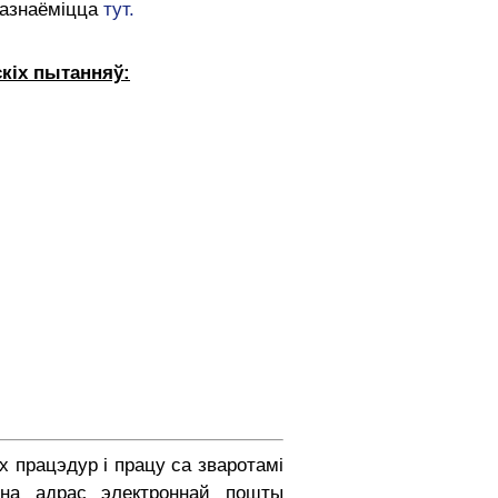
 азнаёміцца
тут.
кіх пытанняў:
 працэдур і працу са зваротамі
 на адрас электроннай пошты