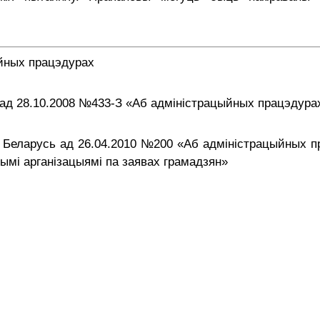
ыйных працэдурах
 ад 28.10.2008 №433-З «Аб адміністрацыйных працэдура
кі Беларусь ад 26.04.2010 №200 «Аб адміністрацыйных 
шымі арганізацыямі па заявах грамадзян»