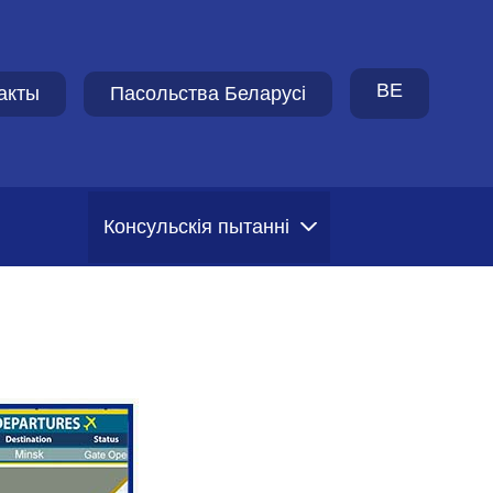
BE
акты
Пасольства Беларусi
Консульскія пытанні