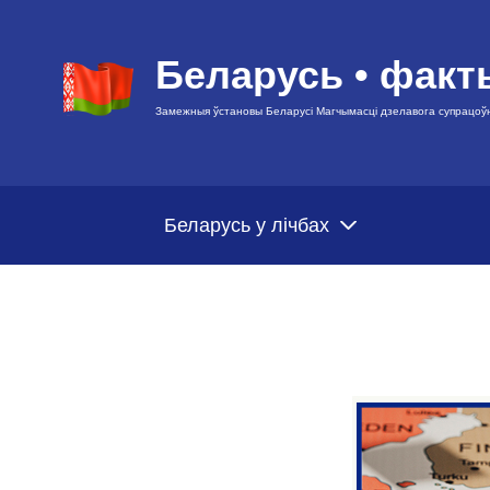
Беларусь • факт
Замежныя ўстановы Беларусі Магчымасці дзелавога супрацоў
Беларусь у лічбах