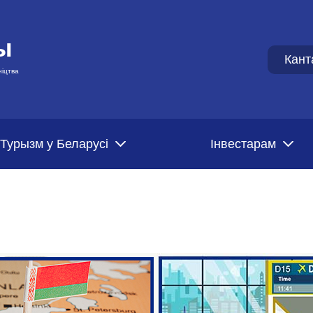
ы
Кант
ніцтва
Турызм у Беларусі
Iнвестарам