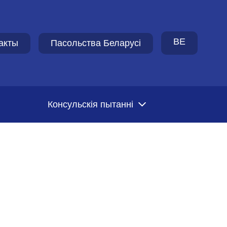
BE
акты
Пасольства Беларусi
Консульскія пытанні