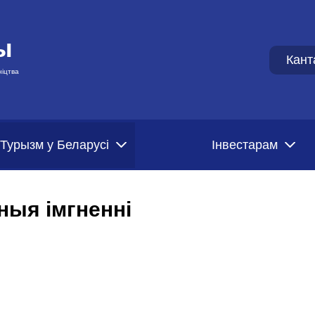
ы
Кант
ніцтва
Турызм у Беларусі
Iнвестарам
ныя імгненні