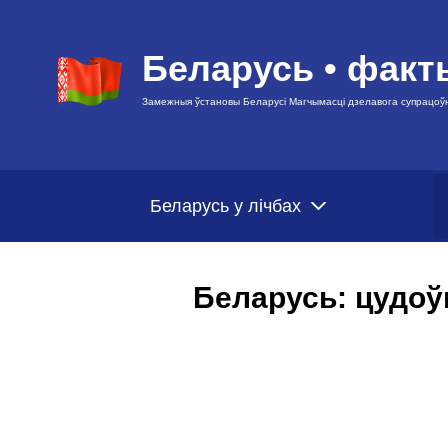
Беларусь • факт
Замежныя ўстановы Беларусі Магчымасці дзелавога супрацоў
Беларусь у лічбах
Беларусь: цудоў