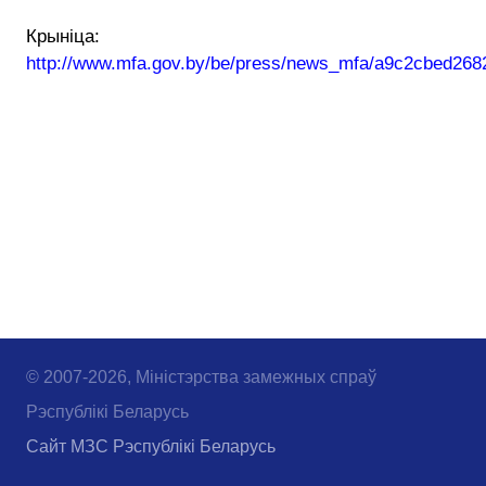
Крыніца:
http://www.mfa.gov.by/be/press/news_mfa/a9c2cbed268
© 2007-2026, Міністэрства замежных спраў
Рэспублікі Беларусь
Сайт МЗС Рэспублікі Беларусь