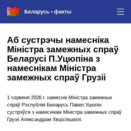
Беларусь • факты
Аб сустрэчы намесніка
Міністра замежных спраў
Беларусі П.Уцюпіна з
намеснікам Міністра
замежных спраў Грузіі
1 чэрвеня 2026 г. намеснік Міністра замежных
спраў Рэспублікі Беларусь Павел Уцюпін
сустрэўся з намеснікам Міністра замежных спраў
Грузіі Аляксандрам Хвцісіяшвілі.