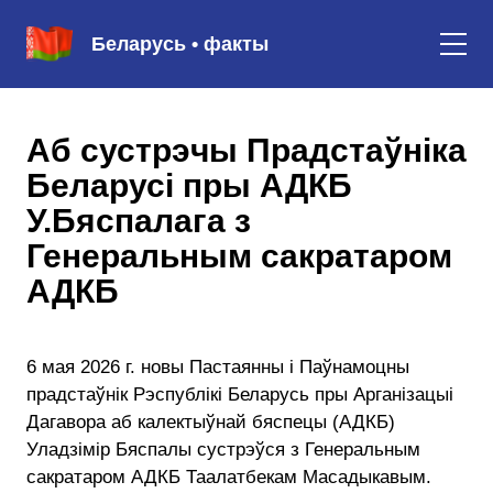
Беларусь • факты
Аб сустрэчы Прадстаўніка
Беларусі пры АДКБ
У.Бяспалага з
Генеральным сакратаром
АДКБ
6 мая 2026 г. новы Пастаянны і Паўнамоцны
прадстаўнік Рэспублікі Беларусь пры Арганізацыі
Дагавора аб калектыўнай бяспецы (АДКБ)
Уладзімір Бяспалы сустрэўся з Генеральным
сакратаром АДКБ Таалатбекам Масадыкавым.