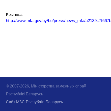
Крыніца:
http://www.mfa.gov.by/be/press/news_mfa/a2139c7f667
© 2007-2026, Міністэрства замежных спраў
Рэспублікі Беларусь
Сайт МЗС Рэспублікі Беларусь