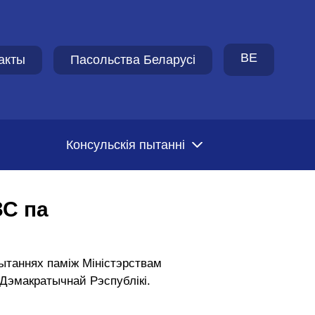
BE
акты
Пасольства Беларусi
Консульскія пытанні
ЗС па
пытаннях паміж Міністэрствам
Дэмакратычнай Рэспублікі.