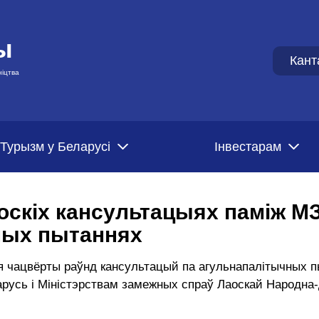
ы
Кант
ніцтва
Турызм у Беларусі
Iнвестарам
оскіх кансультацыях паміж М
ных пытаннях
ўся чацвёрты раўнд кансультацый па агульнапалітычных 
арусь і Міністэрствам замежных спраў Лаоскай Народна-