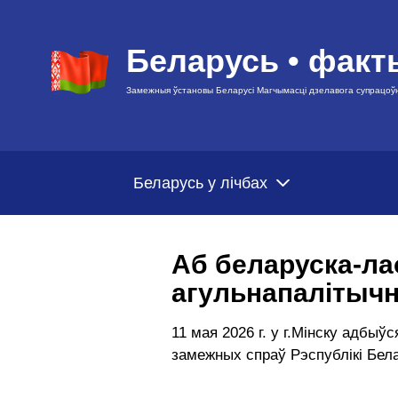
Беларусь • факт
Замежныя ўстановы Беларусі Магчымасці дзелавога супрацоў
Беларусь у лічбах
Аб беларуска-ла
агульнапалітыч
11 мая 2026 г. у г.Мінску адбы
замежных спраў Рэспублікі Бел