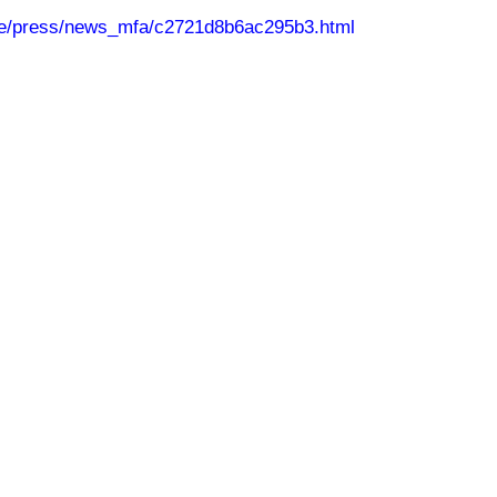
be/press/news_mfa/c2721d8b6ac295b3.html