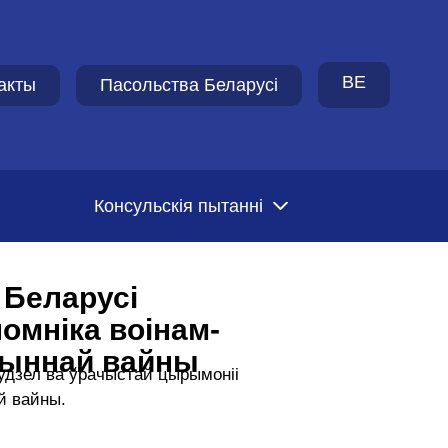
BE
акты
Пасольства Беларусi
Консульскія пытанні
 Беларусі
омніка воінам-
йчыннай вайны
 удзел ва ўрачыстай цырымоніі
ай вайны.