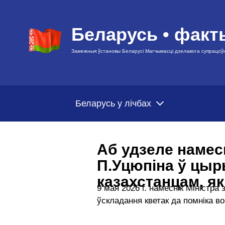
Беларусь • факт
Замежныя ўстановы Беларусі Магчымасці дзелавога супрацоў
Беларусь у лічбах
Аб удзеле намес
П.Уцюпіна ў цыры
казахстанцам, як
9 мая 2026 г. намеснік Міністр
ўскладання кветак да помніка во