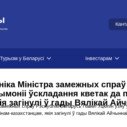
ы
Кант
ніцтва
Турызм у Беларусі
Iнвестарам
ніка Міністра замежных спраў
моніі ўскладання кветак да п
ія загінулі ў гады Вялікай А
а замежных спраў Рэспублікі Беларусь Павел Уцюпін узяў
інам-казахстанцам, якія загінулі ў гады Вялікай Айчынн