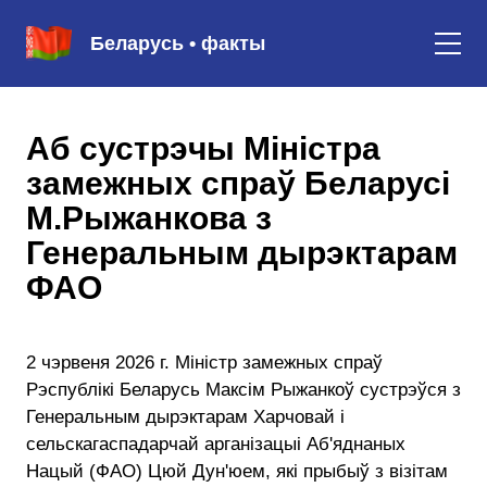
Беларусь • факты
Аб сустрэчы Міністра
замежных спраў Беларусі
М.Рыжанкова з
Генеральным дырэктарам
ФАО
2 чэрвеня 2026 г. Міністр замежных спраў
Рэспублікі Беларусь Максім Рыжанкоў сустрэўся з
Генеральным дырэктарам Харчовай і
сельскагаспадарчай арганізацыі Аб'яднаных
Нацый (ФАО) Цюй Дун'юем, які прыбыў з візітам