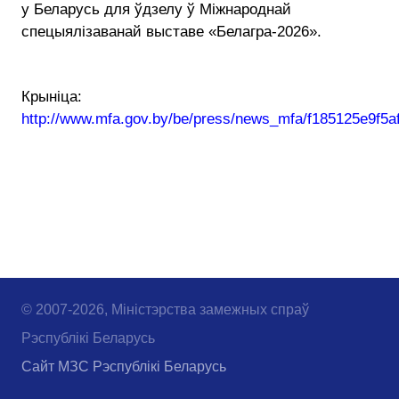
у Беларусь для ўдзелу ў Міжнароднай
спецыялізаванай выставе «Белагра-2026».
Крыніца:
http://www.mfa.gov.by/be/press/news_mfa/f185125e9f5a
© 2007-2026, Міністэрства замежных спраў
Рэспублікі Беларусь
Сайт МЗС Рэспублікі Беларусь