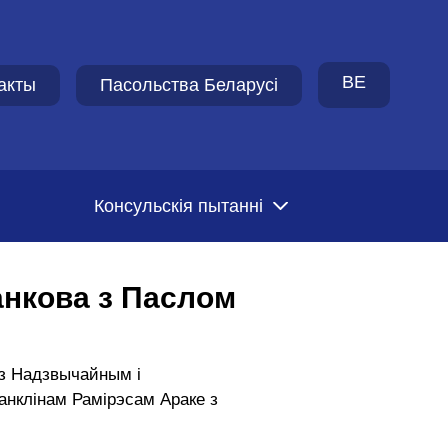
BE
акты
Пасольства Беларусi
Консульскія пытанні
анкова з Паслом
 з Надзвычайным і
нклінам Рамірэсам Араке з