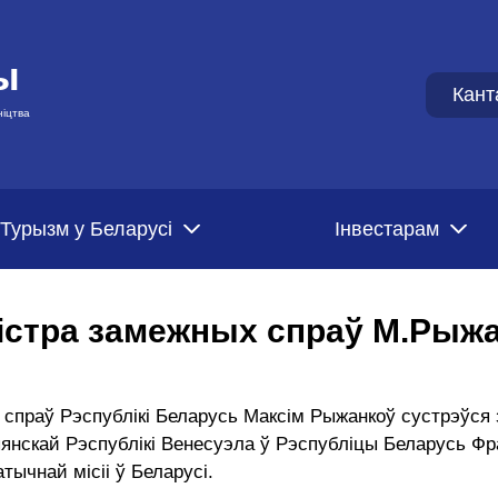
ы
Кант
ніцтва
Турызм у Беларусі
Iнвестарам
істра замежных спраў М.Рыж
х спраў Рэспублікі Беларусь Максім Рыжанкоў сустрэўся
скай Рэспублікі Венесуэла ў Рэспубліцы Беларусь Фра
ычнай місіі ў Беларусі.