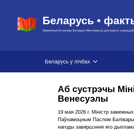
Беларусь • факт
Замежныя ўстановы Беларусі Магчымасці дзелавога супрацоў
Беларусь у лічбах
Аб сустрэчы Мін
Венесуэлы
19 мая 2026 г. Міністр замежны
Паўнамоцным Паслом Баліварыян
нагоды завяршэння яго дыпламат