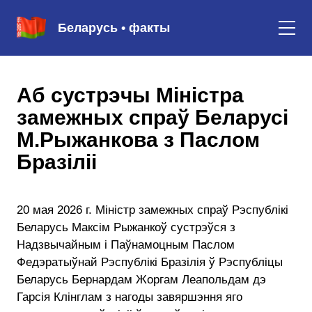
Беларусь • факты
Аб сустрэчы Міністра
замежных спраў Беларусі
М.Рыжанкова з Паслом
Бразіліі
20 мая 2026 г. Міністр замежных спраў Рэспублікі
Беларусь Максім Рыжанкоў сустрэўся з
Надзвычайным і Паўнамоцным Паслом
Федэратыўнай Рэспублікі Бразілія ў Рэспубліцы
Беларусь Бернардам Жоргам Леапольдам дэ
Гарсія Клінглам з нагоды завяршэння яго