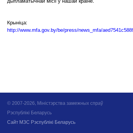
дыпламатычнай місіі ў нашай краіне.
Крыніца:
http://www.mfa.gov.by/be/press/news_mfa/aed7541c5889
© 2007-2026, Міністэрства замежных спраў
Рэспублікі Беларусь
Сайт МЗС Рэспублікі Беларусь