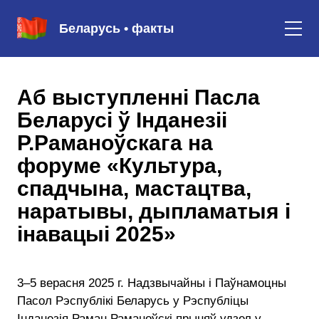
Беларусь • факты
Аб выступленні Пасла
Беларусі ў Інданезіі
Р.Раманоўскага на
форуме «Культура,
спадчына, мастацтва,
наратывы, дыпламатыя і
інавацыі 2025»
3–5 верасня 2025 г. Надзвычайны і Паўнамоцны
Пасол Рэспублікі Беларусь у Рэспубліцы
Інданезія Раман Раманоўскі прыняў удзел у