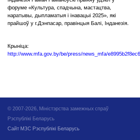
форуме «Культура, спадчына, мастацтва,
наратывы, дыпламатыя і інавацыі 2025», які
прайшоў у г.Дэнпасар, правінцыя Балі, Інданезія.
Крыніца:
http://www.mfa.gov.by/be/press/news_mfa/e8995b2f8ec
© 2007-2026, Міністэрства замежных спраў
Рэспублікі Беларусь
Сайт МЗС Рэспублікі Беларусь