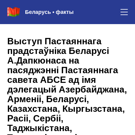
Беларусь • факты
Выступ Пастаяннага
прадстаўніка Беларусі
А.Дапкюнаса на
пасяджэнні Пастаяннага
савета АБСЕ ад імя
дэлегацый Азербайджана,
Арменіі, Беларусі,
Казахстана, Кыргызстана,
Расіі, Сербіі,
Таджыкістана,