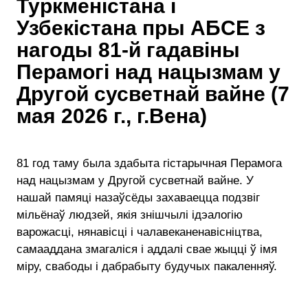
Туркменістана і
Узбекістана пры АБСЕ з
нагоды 81-й гадавіны
Перамогі над нацызмам у
Другой сусветнай вайне (7
мая 2026 г., г.Вена)
81 год таму была здабыта гістарычная Перамога
над нацызмам у Другой сусветнай вайне. У
нашай памяці назаўсёды захаваецца подзвіг
мільёнаў людзей, якія знішчылі ідэалогію
варожасці, нянавісці і чалавеканенавісніцтва,
самааддана змагаліся і аддалі свае жыцці ў імя
міру, свабоды і дабрабыту будучых пакаленняў.