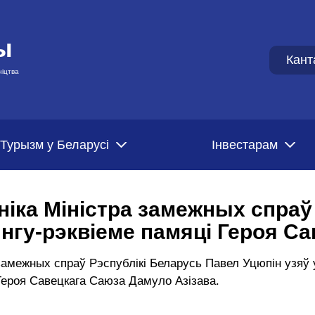
ы
Кант
ніцтва
Турызм у Беларусі
Iнвестарам
ніка Міністра замежных спраў
ынгу-рэквіеме памяці Героя С
а замежных спраў Рэспублікі Беларусь Павел Уцюпін узяў
Героя Савецкага Саюза Дамуло Азізава.