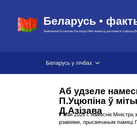
Беларусь • факт
Замежныя ўстановы Беларусі Магчымасці дзелавога супрацоў
Беларусь у лічбах
Аб удзеле намес
П.Уцюпіна ў міт
Д.Азізава
7 мая 2026 г. намеснік Міністр
рэквіеме, прысвечаным памяці 