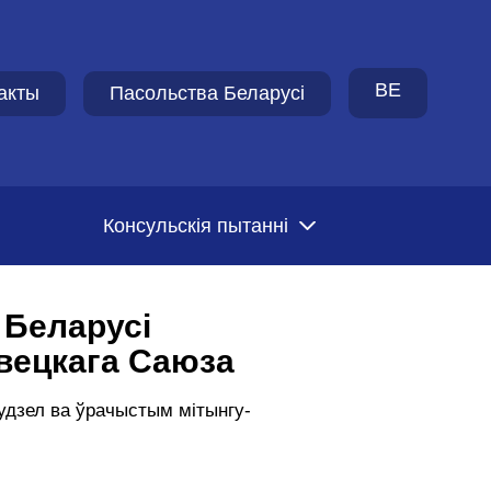
BE
акты
Пасольства Беларусi
Консульскія пытанні
 Беларусі
авецкага Саюза
 удзел ва ўрачыстым мітынгу-