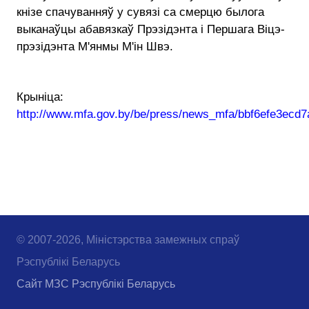
кнізе спачуванняў у сувязі са смерцю былога
выканаўцы абавязкаў Прэзідэнта і Першага Віцэ-
прэзідэнта М'янмы М'ін Швэ.
Крыніца:
http://www.mfa.gov.by/be/press/news_mfa/bbf6efe3ecd7
© 2007-2026, Міністэрства замежных спраў
Рэспублікі Беларусь
Сайт МЗС Рэспублікі Беларусь