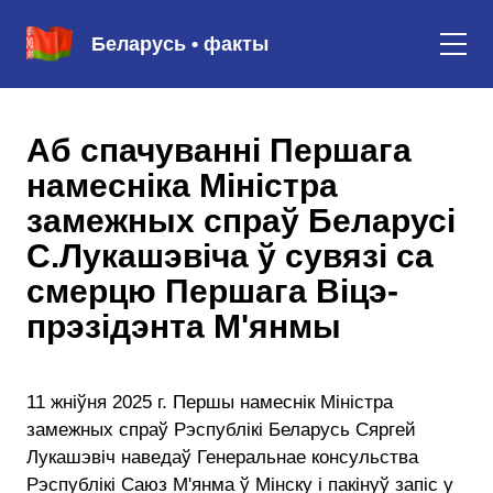
Беларусь • факты
Аб спачуванні Першага
намесніка Міністра
замежных спраў Беларусі
С.Лукашэвіча ў сувязі са
смерцю Першага Віцэ-
прэзідэнта М'янмы
11 жніўня 2025 г. Першы намеснік Міністра
замежных спраў Рэспублікі Беларусь Сяргей
Лукашэвіч наведаў Генеральнае консульства
Рэспублікі Саюз М'янма ў Мінску і пакінуў запіс у