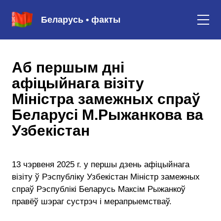
Беларусь • факты
Аб першым дні
афіцыйнага візіту
Міністра замежных спраў
Беларусі М.Рыжанкова ва
Узбекістан
13 чэрвеня 2025 г. у першы дзень афіцыйнага
візіту ў Рэспубліку Узбекістан Міністр замежных
спраў Рэспублікі Беларусь Максім Рыжанкоў
правёў шэраг сустрэч і мерапрыемстваў.