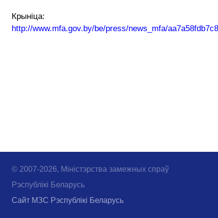
Крыніца:
http://www.mfa.gov.by/be/press/news_mfa/aa7a58fdb7c
© 2007-2026, Міністэрства замежных спраў
Рэспублікі Беларусь
Сайт МЗС Рэспублікі Беларусь