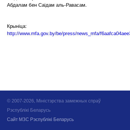
Абдалам бен Саідам аль-Равасам.
Крыніца:
http://www.mfa.gov.by/be/press/news_mfa/f6aafca04aee
© 2007-2026, Міністэрства замежных спраў
Рэспублікі Беларусь
Сайт МЗС Рэспублікі Беларусь