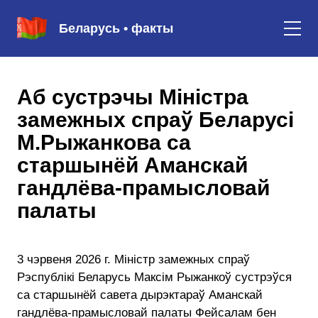
Беларусь • факты
Аб сустрэчы Міністра
замежных спраў Беларусі
М.Рыжанкова са
старшынёй Аманскай
гандлёва-прамысловай
палаты
3 чэрвеня 2026 г. Міністр замежных спраў
Рэспублікі Беларусь Максім Рыжанкоў сустрэўся
са старшынёй савета дырэктараў Аманскай
гандлёва-прамысловай палаты Фейсалам бен