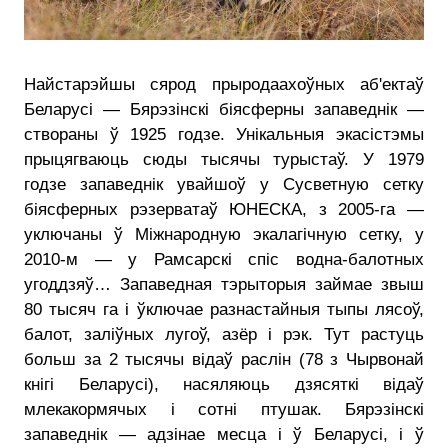
Найстарэйшы сярод прыродаахоўных аб'ектаў
Беларусі — Бярэзінскі біясферны запаведнік —
створаны ў 1925 годзе. Унікальныя экасістэмы
прыцягваюць сюды тысячы турыстаў. У 1979
годзе запаведнік увайшоў у Сусветную сетку
біясферных рэзерватаў ЮНЕСКА, з 2005-га —
уключаны ў Міжнародную экалагічную сетку, у
2010-м — у Рамсарскі спіс водна-балотных
угоддзяў… Запаведная тэрыторыя займае звыш
80 тысяч га і ўключае разнастайныя тыпы лясоў,
балот, залiўных лугоў, азёр і рэк. Тут растуць
больш за 2 тысячы відаў раслін (78 з Чырвонай
кнігі Беларусі), насяляюць дзясяткі відаў
млекакормячых і сотні птушак. Бярэзінскі
запаведнік — адзінае месца i ў Беларусі, і ў