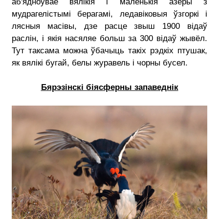
аб'ядноўвае вялікія і маленькія азёры з
мудрагелістымі берагамі, ледавіковыя ўзгоркі і
лясныя масівы, дзе расце звыш 1900 відаў
раслін, і якiя насяляе больш за 300 відаў жывёл.
Тут таксама можна ўбачыць такіх рэдкіх птушак,
як вялікі бугай, белы журавель і чорны бусел.
Бярэзінскі біясферны запаведнік