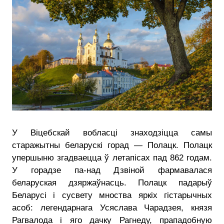
У Віцебскай вобласці знаходзіцца самы
старажытны беларускі горад — Полацк. Полацк
упершыню згадваецца ў летапісах пад 862 годам.
У горадзе па-над Дзвіной фармавалася
беларуская дзяржаўнасць. Полацк падарыў
Беларусі і сусвету мноства яркіх гістарычных
асоб: легендарнага Усяслава Чарадзея, князя
Рагвалода і яго дачку Рагнеду, прападобную