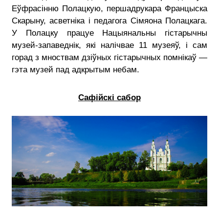
Еўфрасінню Полацкую, першадрукара Францыска
Скарыну, асветніка і педагога Сімяона Полацкага.
У Полацку працуе Нацыянальны гістарычны
музей-запаведнік, які налічвае 11 музеяў, і сам
горад з мноствам дзіўных гістарычных помнікаў —
гэта музей пад адкрытым небам.
Сафійскі сабор