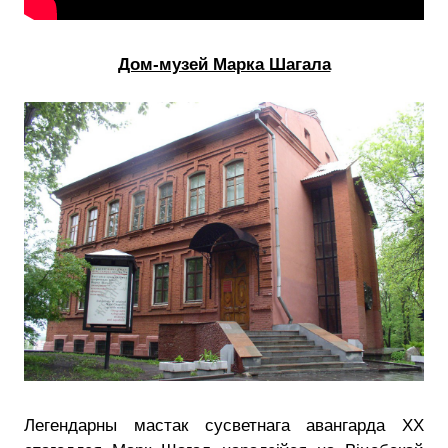
Дом-музей Марка Шагала
Легендарны мастак сусветнага авангарда XX