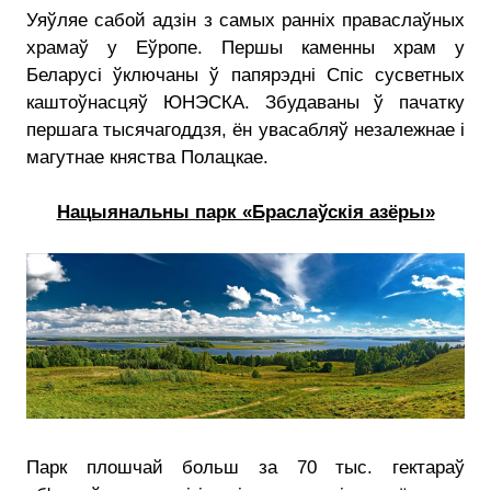
Уяўляе сабой адзін з самых ранніх праваслаўных
храмаў у Еўропе. Першы каменны храм у
Беларусі ўключаны ў папярэдні Спіс сусветных
каштоўнасцяў ЮНЭСКА. Збудаваны ў пачатку
першага тысячагоддзя, ён увасабляў незалежнае і
магутнае княства Полацкае.
Нацыянальны парк «Браслаўскія азёры»
Парк плошчай больш за 70 тыс. гектараў