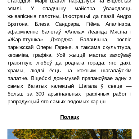
стагоддзя Марк Шагал нарадзіўся на Віцебскай
зямлі. У спадчыну майстра ўваходзяць
жывапісныя палотны, ілюстрацыі да паэзіі Андрэ
Брэтона, Блеза Сандрара, Гіёма Апалінэра,
афармленне балетаў «Алека» Леаніда Мясіна і
«Жар-птушка» Джорджа Баланчына, роспіс
парыжскай Оперы Гарнье, а таксама скульптура,
кераміка, графіка. Усё жыццё мастак захоўваў
трапяткую любоў да роднага горада: яго дахі,
храмы, людзі ёсць на кожным шагалаўскім
палатне. Віцебскі дом-музей прапаноўвае адну з
самых багатых калекцый Шагала ў свеце —
больш за 300 арыгінальных графічных работ і
рэпрадукцый яго самых вядомых карцін.
Полацк