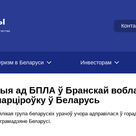
ы
Конта
чества
уризм в Беларуси
Инвесторам
лыя ад БПЛА ў Бранскай вобл
парціроўку ў Беларусь
лікая група беларускіх урачоў учора адправілася ў горад
грамадзяне Беларусі.