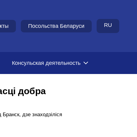
RU
кты
Посольства Беларуси
Консульская деятельность
асці добра
 Бранск, дзе знаходзіліся