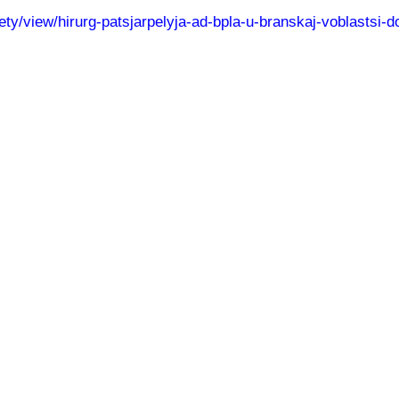
ciety/view/hirurg-patsjarpelyja-ad-bpla-u-branskaj-voblastsi-