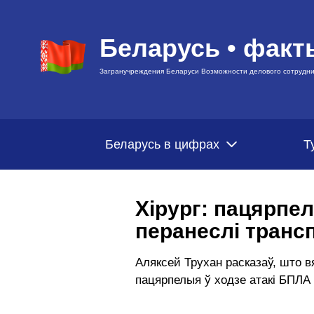
Беларусь • факт
Загранучреждения Беларуси Возможности делового сотрудни
Беларусь в цифрах
Т
Хірург: пацярпе
перанеслі транс
Аляксей Трухан расказаў, што вя
пацярпелыя ў ходзе атакі БПЛА 