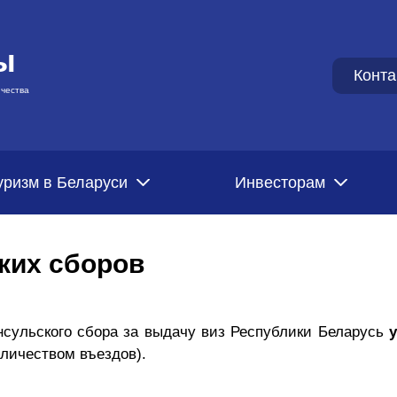
ы
Конта
чества
уризм в Беларуси
Инвесторам
ких сборов
онсульского сбора за выдачу виз Республики Беларусь
у
оличеством въездов).