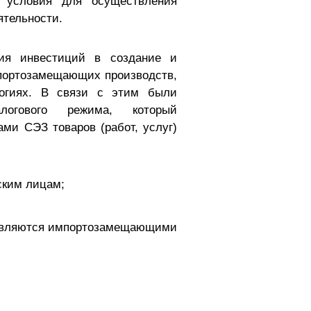
, условия для осуществления
ятельности.
ия инвестиций в создание и
мпортозамещающих производств,
логиях. В связи с этим были
логового режима, который
ми СЭЗ товаров (работ, услуг)
еским лицам;
) являются импортозамещающими