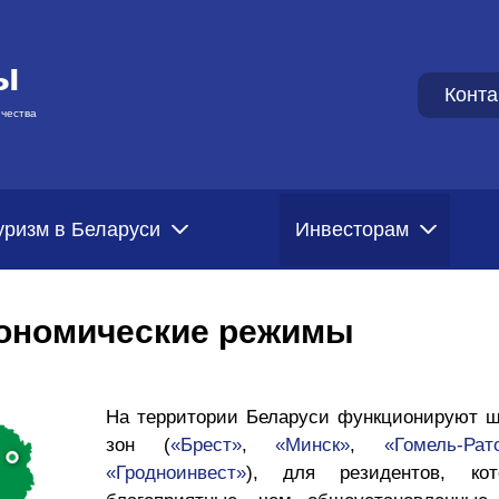
ы
Конта
чества
уризм в Беларуси
Инвесторам
ономические режимы
На территории Беларуси функционируют ш
зон (
«Брест»
,
«Минск»
,
«Гомель-Рат
«Гродноинвест»
), для резидентов, ко