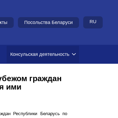
RU
кты
Посольства Беларуси
Консульская деятельность
убежом граждан
я ими
ждан Республики Беларусь по