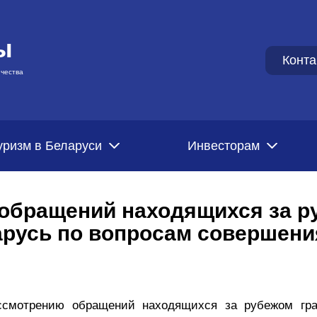
ы
Конта
чества
уризм в Беларуси
Инвесторам
 обращений находящихся за р
арусь по вопросам совершени
ссмотрению обращений находящихся за рубежом гра