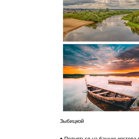
Зыбицкой
♦ Подняться на башню костела 