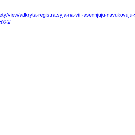
ciety/view/adkryta-registratsyja-na-viii-asennjuju-navukovuj
2026/