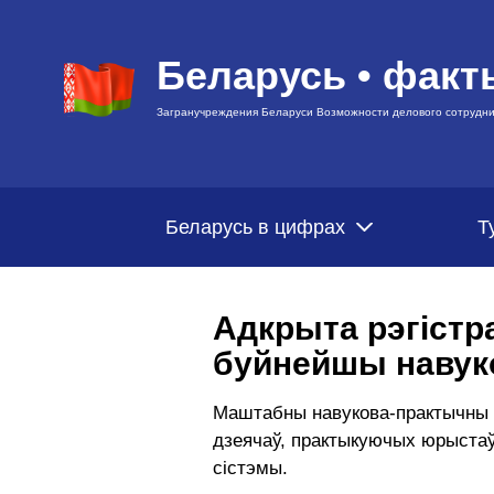
Беларусь • факт
Загранучреждения Беларуси Возможности делового сотрудни
Беларусь в цифрах
Т
Адкрыта рэгістр
буйнейшы наву
Маштабны навукова-практычны ф
дзеячаў, практыкуючых юрыстаў
сістэмы.