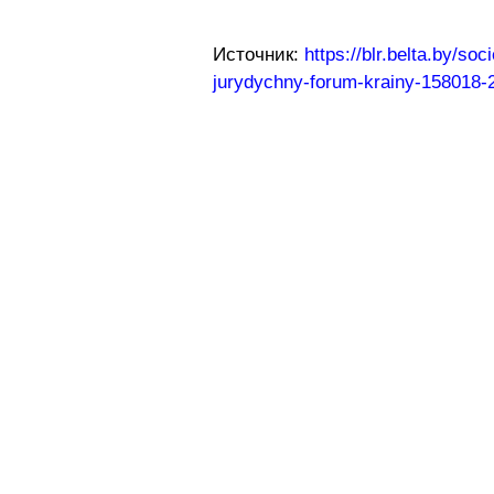
Источник:
https://blr.belta.by/so
jurydychny-forum-krainy-158018-