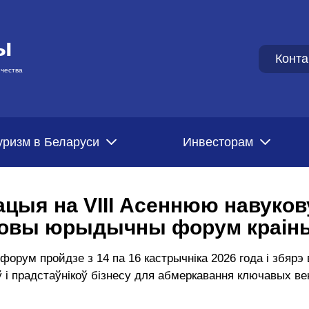
ы
Конта
чества
уризм в Беларуси
Инвесторам
ацыя на VIII Асеннюю навуков
ковы юрыдычны форум краін
орум пройдзе з 14 па 16 кастрычніка 2026 года і збярэ
 і прадстаўнікоў бізнесу для абмеркавання ключавых ве