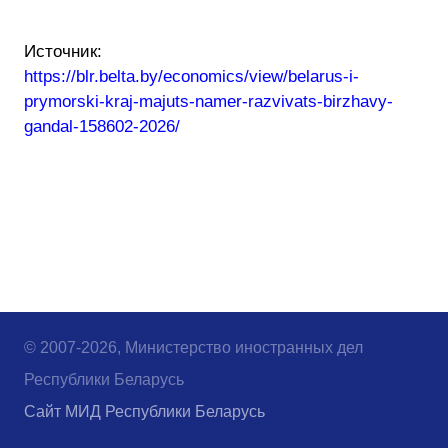
Источник:
https://blr.belta.by/economics/view/belarus-i-
prymorski-kraj-majuts-namer-razvivats-birzhavy-
gandal-158602-2026/
© 2007-2026, Министерство иностранных дел
Республики Беларусь
Сайт МИД Республики Беларусь