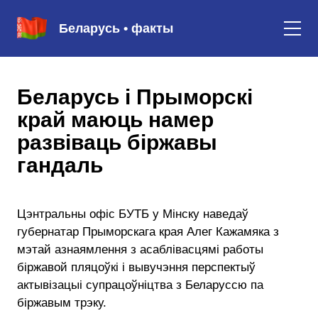
Беларусь • факты
Беларусь і Прыморскі
край маюць намер
развіваць біржавы
гандаль
Цэнтральны офіс БУТБ у Мінску наведаў
губернатар Прыморскага края Алег Кажамяка з
мэтай азнаямлення з асаблівасцямі работы
біржавой пляцоўкі і вывучэння перспектыў
актывізацыі супрацоўніцтва з Беларуссю па
біржавым трэку.