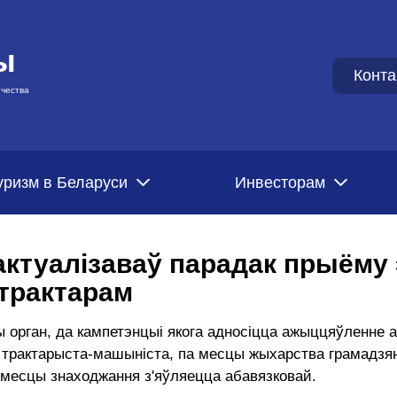
ы
Конта
чества
уризм в Беларуси
Инвесторам
актуалізаваў парадак прыёму 
 трактарам
орган, да кампетэнцыі якога адносіцца ажыццяўленне 
ў трактарыста-машыніста, па месцы жыхарства грамадзя
а месцы знаходжання з'яўляецца абавязковай.