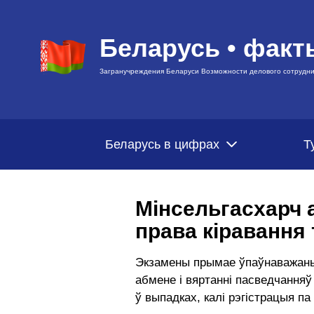
Беларусь • факт
Загранучреждения Беларуси Возможности делового сотрудни
Беларусь в цифрах
Т
Мінсельгасхарч 
права кіравання
Экзамены прымае ўпаўнаважаны 
абмене і вяртанні пасведчання
ў выпадках, калі рэгістрацыя п