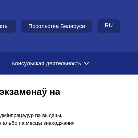
RU
кты
Посольства Беларуси
Консульская деятельность
экзаменаў на
адмінпрацэдур па выдачы,
н альбо па месцы знаходжання