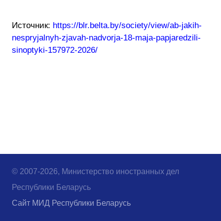
Источник:
https://blr.belta.by/society/view/ab-jakih-
nespryjalnyh-zjavah-nadvorja-18-maja-papjaredzili-
sinoptyki-157972-2026/
© 2007-2026, Министерство иностранных дел
Республики Беларусь
Сайт МИД Республики Беларусь