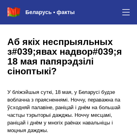
Беларусь • факты
Аб якіх неспрыяльных
з#039;явах надвор#039;я
18 мая папярэдзілі
сіноптыкі?
У бліжэйшыя суткі, 18 мая, у Беларусі будзе
воблачна з праясненнямі. Ноччу, пераважна па
ўсходняй палавіне, раніцай і днём на большай
частцы тэрыторыі дажджы. Ноччу месцамі,
раніцай і днём у многіх раёнах навальніцы і
моцныя дажджы.