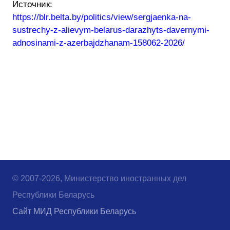
Источник:
https://blr.belta.by/politics/view/sergjaenka-na-
sustrechy-z-alievym-belarus-darazhyts-davernymi-
adnosinami-z-azerbajdzhanam-158062-2026/
© 2007-2026, Министерство иностранных дел
Республики Беларусь
Сайт МИД Республики Беларусь