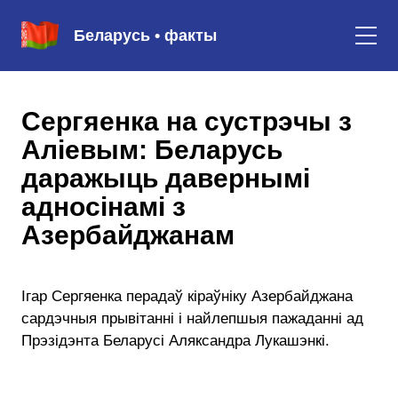
Беларусь • факты
Сергяенка на сустрэчы з
Аліевым: Беларусь
даражыць давернымі
адносінамі з
Азербайджанам
Ігар Сергяенка перадаў кіраўніку Азербайджана
сардэчныя прывітанні і найлепшыя пажаданні ад
Прэзідэнта Беларусі Аляксандра Лукашэнкі.