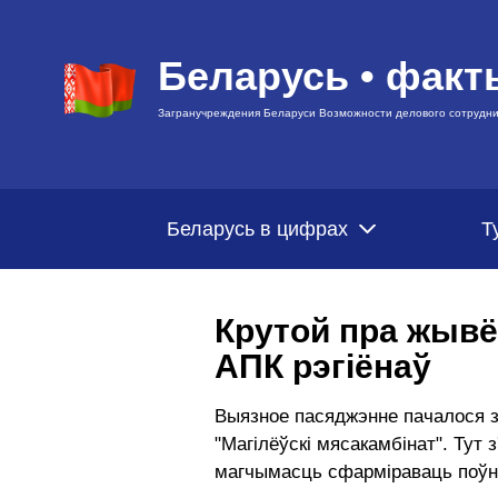
Беларусь • факт
Загранучреждения Беларуси Возможности делового сотрудни
Беларусь в цифрах
Т
Крутой пра жывё
АПК рэгіёнаў
Выязное пасяджэнне пачалося з
"Магілёўскі мясакамбінат". Тут
магчымасць сфарміраваць поўн