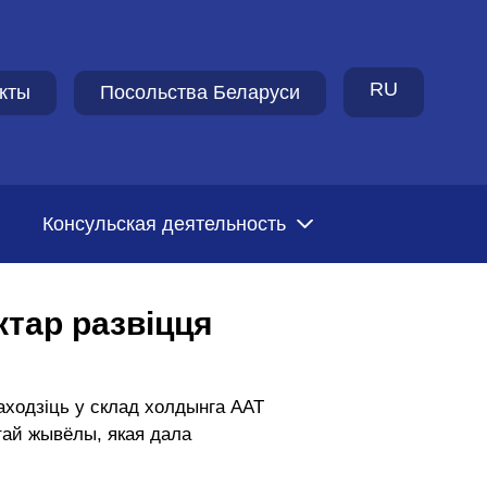
RU
кты
Посольства Беларуси
Консульская деятельность
тар развіцця
ходзіць у склад холдынга ААТ
атай жывёлы, якая дала