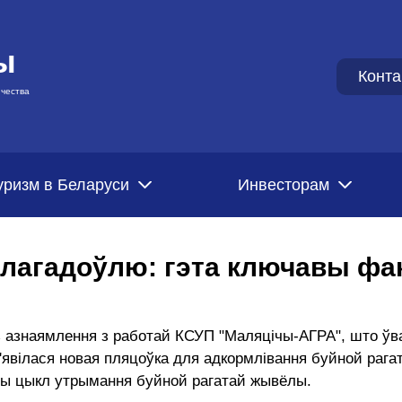
ы
Конта
чества
уризм в Беларуси
Инвесторам
лагадоўлю: гэта ключавы фак
 азнаямлення з работай КСУП "Маляцічы-АГРА", што ўва
 з'явілася новая пляцоўка для адкормлівання буйной раг
ы цыкл утрымання буйной рагатай жывёлы.