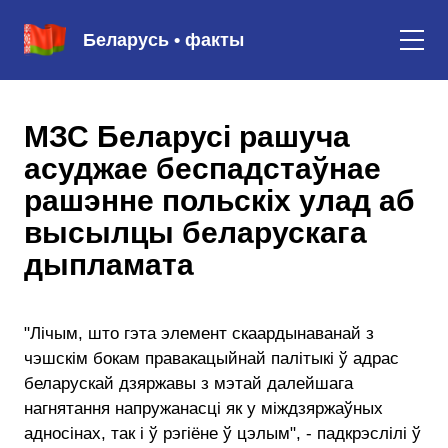
Беларусь • факты
МЗС Беларусі рашуча
асуджае беспадстаўнае
рашэнне польскіх улад аб
высылцы беларускага
дыпламата
"Лічым, што гэта элемент скаардынаванай з
чэшскім бокам правакацыйнай палітыкі ў адрас
беларускай дзяржавы з мэтай далейшага
нагнятання напружанасці як у міждзяржаўных
адносінах, так і ў рэгіёне ў цэлым", - падкрэслілі ў