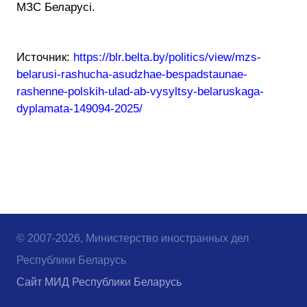
МЗС Беларусі.
Источник:
https://blr.belta.by/politics/view/mzs-
belarusi-rashucha-asudzhae-bespadstaunae-
rashenne-polskih-ulad-ab-vysyltsy-belaruskaga-
dyplamata-149094-2025/
© 2007-2026, Министерство иностранных дел
Республики Беларусь
Сайт МИД Республики Беларусь